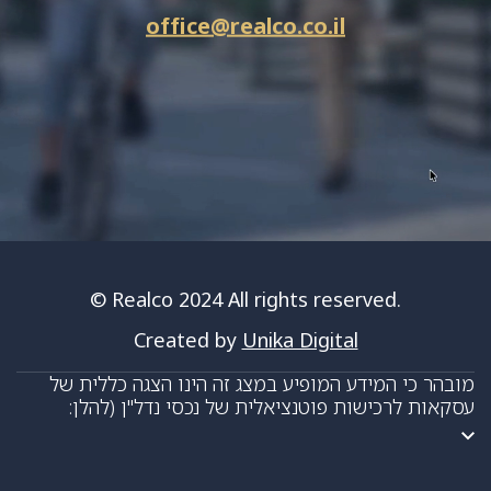
office@realco.co.il
© Realco 2024 All rights reserved.
Created by
Unika Digital
מובהר כי המידע המופיע במצג זה הינו הצגה כללית של
עסקאות לרכישות פוטנציאלית של נכסי נדל"ן (להלן:
"הרכישה") ואינו מהווה "הצעה לציבור" להשקעה בניירות
ערך או הצעה על פי דיני החוזים. מובהר ומודגש כי "ניירות
הערך" יוצעו ללא יותר מ-35 ניצעים במהלך שנים עשר