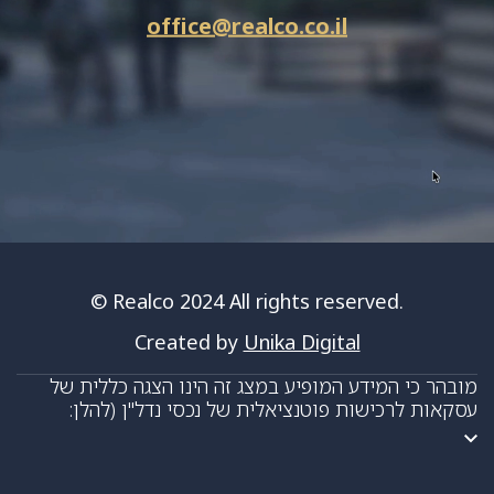
office@realco.co.il
© Realco 2024 All rights reserved.
Created by
Unika Digital
מובהר כי המידע המופיע במצג זה הינו הצגה כללית של
עסקאות לרכישות פוטנציאלית של נכסי נדל"ן (להלן:
"הרכישה") ואינו מהווה "הצעה לציבור" להשקעה בניירות
ערך או הצעה על פי דיני החוזים. מובהר ומודגש כי "ניירות
הערך" יוצעו ללא יותר מ-35 ניצעים במהלך שנים עשר