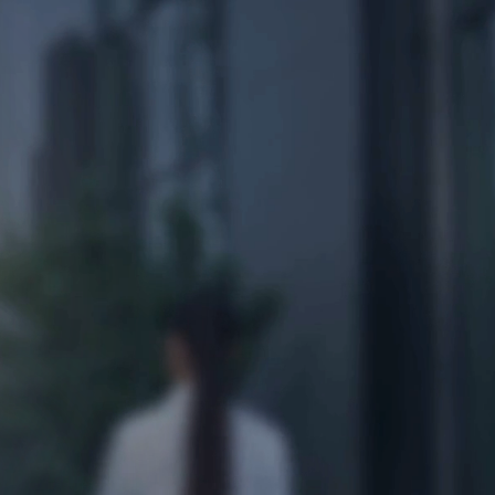
Ski
t
conten