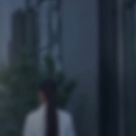
Ski
t
conten