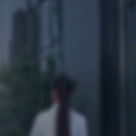
Ski
t
conten